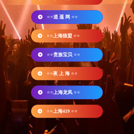
⭐⭐
逍 遥 网
⭐⭐
⭐⭐
上海狼盟
⭐⭐
⭐⭐
贵族宝贝
⭐⭐
⭐⭐
夜 上 海
⭐⭐
⭐⭐
上海龙凤
⭐⭐
⭐⭐
上海419
⭐⭐