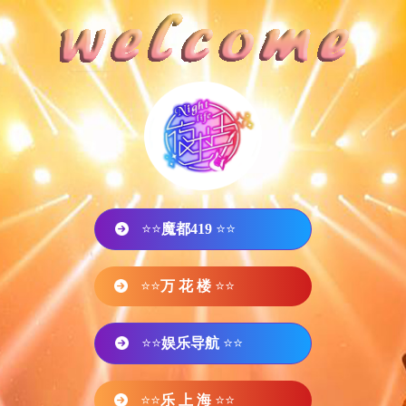
⭐⭐
魔都419
⭐⭐
⭐⭐
万 花 楼
⭐⭐
⭐⭐
娱乐导航
⭐⭐
⭐⭐
乐 上 海
⭐⭐