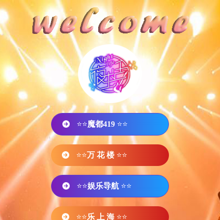
⭐⭐
魔都419
⭐⭐
⭐⭐
万 花 楼
⭐⭐
⭐⭐
娱乐导航
⭐⭐
⭐⭐
乐 上 海
⭐⭐