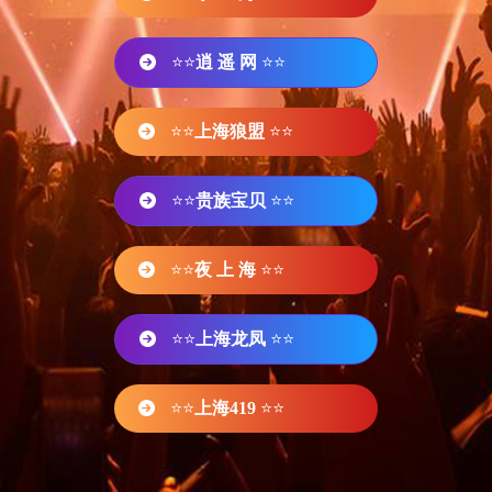
⭐⭐
逍 遥 网
⭐⭐
⭐⭐
上海狼盟
⭐⭐
⭐⭐
贵族宝贝
⭐⭐
⭐⭐
夜 上 海
⭐⭐
⭐⭐
上海龙凤
⭐⭐
⭐⭐
上海419
⭐⭐