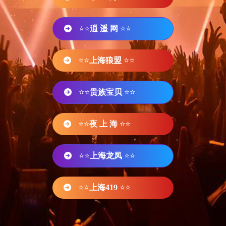
⭐⭐
逍 遥 网
⭐⭐
⭐⭐
上海狼盟
⭐⭐
⭐⭐
贵族宝贝
⭐⭐
⭐⭐
夜 上 海
⭐⭐
⭐⭐
上海龙凤
⭐⭐
⭐⭐
上海419
⭐⭐