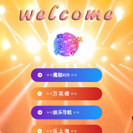
⭐⭐
魔都419
⭐⭐
⭐⭐
万 花 楼
⭐⭐
⭐⭐
娱乐导航
⭐⭐
⭐⭐
乐 上 海
⭐⭐