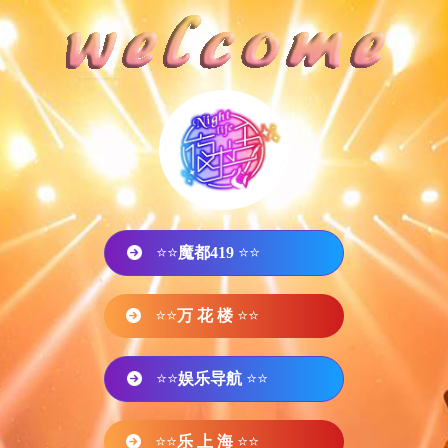
⭐⭐
魔都419
⭐⭐
⭐⭐
万 花 楼
⭐⭐
⭐⭐
娱乐导航
⭐⭐
⭐⭐
乐 上 海
⭐⭐