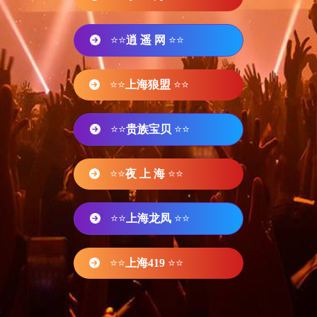
⭐⭐
逍 遥 网
⭐⭐
⭐⭐
上海狼盟
⭐⭐
⭐⭐
贵族宝贝
⭐⭐
⭐⭐
夜 上 海
⭐⭐
⭐⭐
上海龙凤
⭐⭐
⭐⭐
上海419
⭐⭐