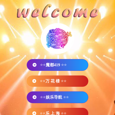
⭐⭐
魔都419
⭐⭐
⭐⭐
万 花 楼
⭐⭐
⭐⭐
娱乐导航
⭐⭐
⭐⭐
乐 上 海
⭐⭐