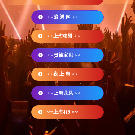
⭐⭐
逍 遥 网
⭐⭐
⭐⭐
上海狼盟
⭐⭐
⭐⭐
贵族宝贝
⭐⭐
⭐⭐
夜 上 海
⭐⭐
⭐⭐
上海龙凤
⭐⭐
⭐⭐
上海419
⭐⭐