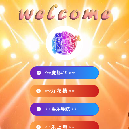
⭐⭐
魔都419
⭐⭐
⭐⭐
万 花 楼
⭐⭐
⭐⭐
娱乐导航
⭐⭐
⭐⭐
乐 上 海
⭐⭐