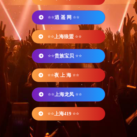
⭐⭐
逍 遥 网
⭐⭐
⭐⭐
上海狼盟
⭐⭐
⭐⭐
贵族宝贝
⭐⭐
⭐⭐
夜 上 海
⭐⭐
⭐⭐
上海龙凤
⭐⭐
⭐⭐
上海419
⭐⭐