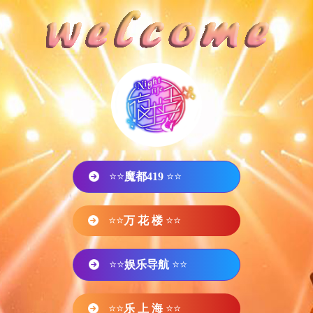
⭐⭐
魔都419
⭐⭐
⭐⭐
万 花 楼
⭐⭐
⭐⭐
娱乐导航
⭐⭐
⭐⭐
乐 上 海
⭐⭐