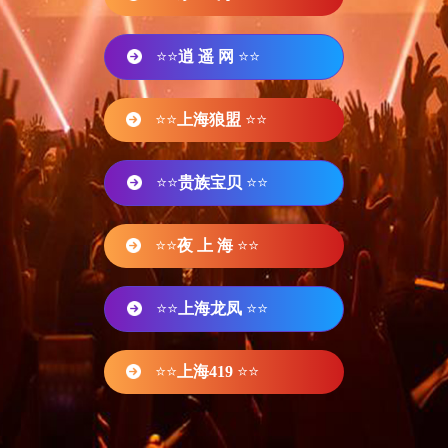
⭐⭐
逍 遥 网
⭐⭐
⭐⭐
上海狼盟
⭐⭐
⭐⭐
贵族宝贝
⭐⭐
⭐⭐
夜 上 海
⭐⭐
⭐⭐
上海龙凤
⭐⭐
⭐⭐
上海419
⭐⭐