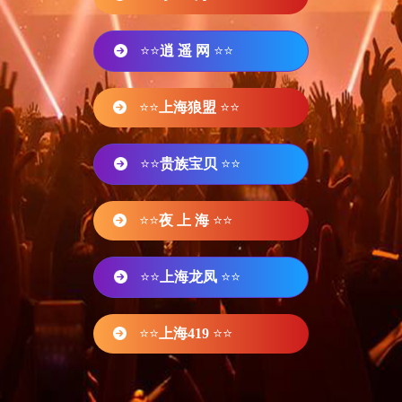
⭐⭐
逍 遥 网
⭐⭐
⭐⭐
上海狼盟
⭐⭐
⭐⭐
贵族宝贝
⭐⭐
⭐⭐
夜 上 海
⭐⭐
⭐⭐
上海龙凤
⭐⭐
⭐⭐
上海419
⭐⭐