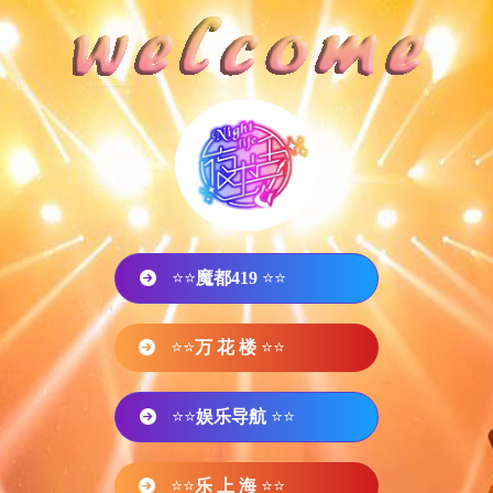
⭐⭐
魔都419
⭐⭐
⭐⭐
万 花 楼
⭐⭐
⭐⭐
娱乐导航
⭐⭐
⭐⭐
乐 上 海
⭐⭐