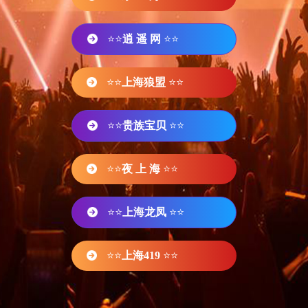
⭐⭐
逍 遥 网
⭐⭐
⭐⭐
上海狼盟
⭐⭐
⭐⭐
贵族宝贝
⭐⭐
⭐⭐
夜 上 海
⭐⭐
⭐⭐
上海龙凤
⭐⭐
⭐⭐
上海419
⭐⭐