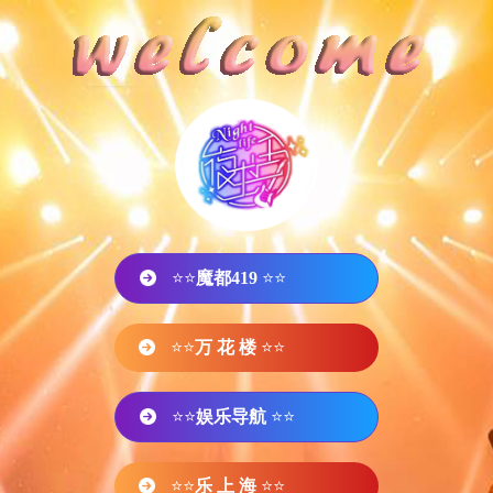
⭐⭐
魔都419
⭐⭐
⭐⭐
万 花 楼
⭐⭐
⭐⭐
娱乐导航
⭐⭐
⭐⭐
乐 上 海
⭐⭐