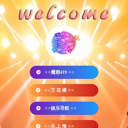
⭐⭐
魔都419
⭐⭐
⭐⭐
万 花 楼
⭐⭐
⭐⭐
娱乐导航
⭐⭐
⭐⭐
乐 上 海
⭐⭐