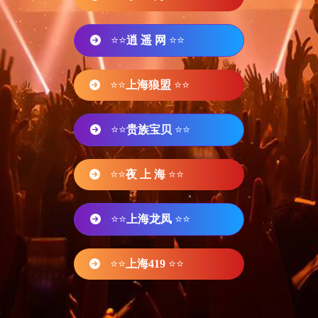
⭐⭐
逍 遥 网
⭐⭐
⭐⭐
上海狼盟
⭐⭐
⭐⭐
贵族宝贝
⭐⭐
⭐⭐
夜 上 海
⭐⭐
⭐⭐
上海龙凤
⭐⭐
⭐⭐
上海419
⭐⭐