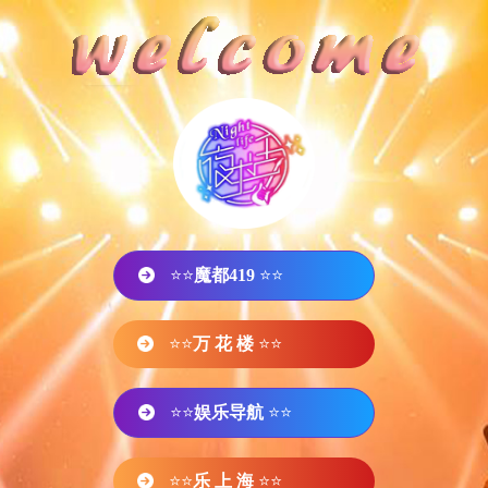
⭐⭐
魔都419
⭐⭐
⭐⭐
万 花 楼
⭐⭐
⭐⭐
娱乐导航
⭐⭐
⭐⭐
乐 上 海
⭐⭐