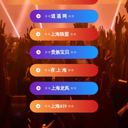
⭐⭐
逍 遥 网
⭐⭐
⭐⭐
上海狼盟
⭐⭐
⭐⭐
贵族宝贝
⭐⭐
⭐⭐
夜 上 海
⭐⭐
⭐⭐
上海龙凤
⭐⭐
⭐⭐
上海419
⭐⭐