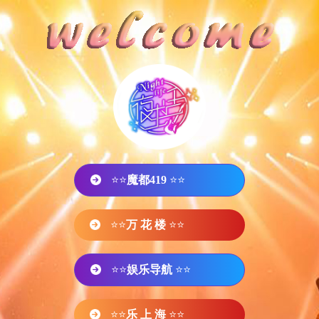
⭐⭐
魔都419
⭐⭐
⭐⭐
万 花 楼
⭐⭐
⭐⭐
娱乐导航
⭐⭐
⭐⭐
乐 上 海
⭐⭐