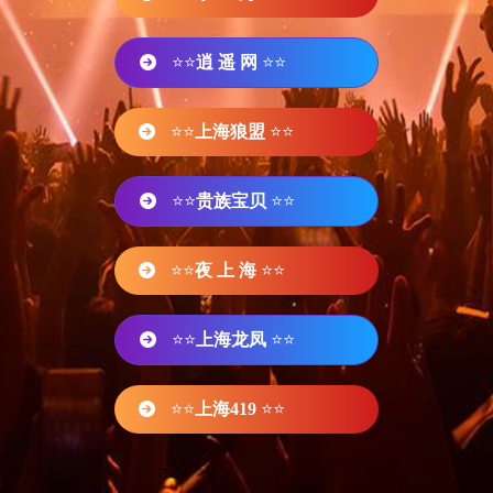
⭐⭐
逍 遥 网
⭐⭐
⭐⭐
上海狼盟
⭐⭐
⭐⭐
贵族宝贝
⭐⭐
⭐⭐
夜 上 海
⭐⭐
⭐⭐
上海龙凤
⭐⭐
⭐⭐
上海419
⭐⭐