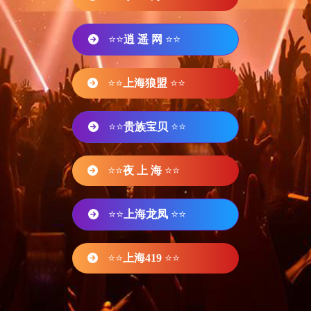
⭐⭐
逍 遥 网
⭐⭐
⭐⭐
上海狼盟
⭐⭐
⭐⭐
贵族宝贝
⭐⭐
⭐⭐
夜 上 海
⭐⭐
⭐⭐
上海龙凤
⭐⭐
⭐⭐
上海419
⭐⭐