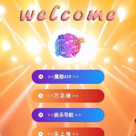
⭐⭐
魔都419
⭐⭐
⭐⭐
万 花 楼
⭐⭐
⭐⭐
娱乐导航
⭐⭐
⭐⭐
乐 上 海
⭐⭐