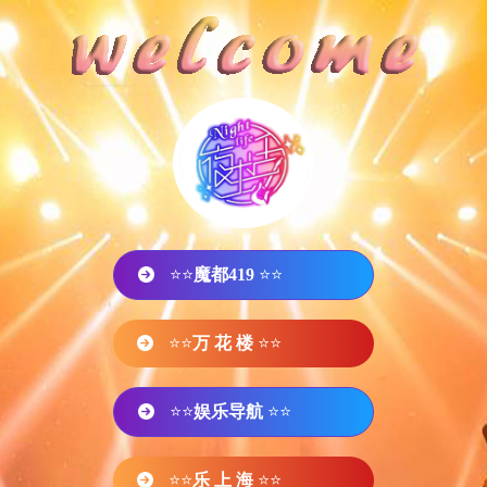
⭐⭐
魔都419
⭐⭐
⭐⭐
万 花 楼
⭐⭐
⭐⭐
娱乐导航
⭐⭐
⭐⭐
乐 上 海
⭐⭐