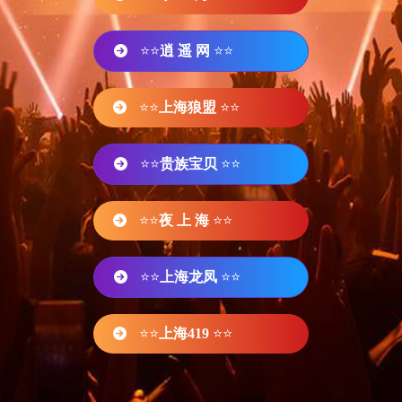
⭐⭐
逍 遥 网
⭐⭐
⭐⭐
上海狼盟
⭐⭐
⭐⭐
贵族宝贝
⭐⭐
⭐⭐
夜 上 海
⭐⭐
⭐⭐
上海龙凤
⭐⭐
⭐⭐
上海419
⭐⭐