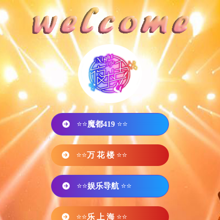
⭐⭐
魔都419
⭐⭐
⭐⭐
万 花 楼
⭐⭐
⭐⭐
娱乐导航
⭐⭐
⭐⭐
乐 上 海
⭐⭐