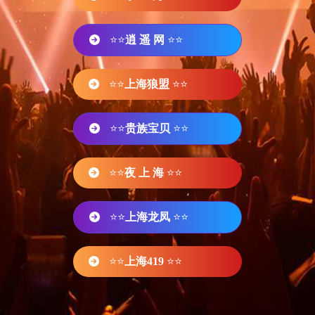
⭐⭐
逍 遥 网
⭐⭐
⭐⭐
上海狼盟
⭐⭐
⭐⭐
贵族宝贝
⭐⭐
⭐⭐
夜 上 海
⭐⭐
⭐⭐
上海龙凤
⭐⭐
⭐⭐
上海419
⭐⭐