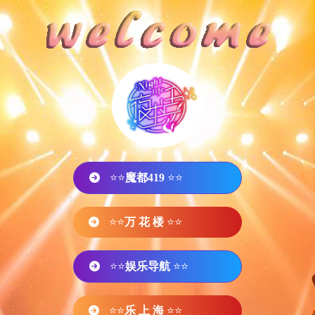
⭐⭐
魔都419
⭐⭐
⭐⭐
万 花 楼
⭐⭐
⭐⭐
娱乐导航
⭐⭐
⭐⭐
乐 上 海
⭐⭐