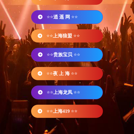
⭐⭐
逍 遥 网
⭐⭐
⭐⭐
上海狼盟
⭐⭐
⭐⭐
贵族宝贝
⭐⭐
⭐⭐
夜 上 海
⭐⭐
⭐⭐
上海龙凤
⭐⭐
⭐⭐
上海419
⭐⭐