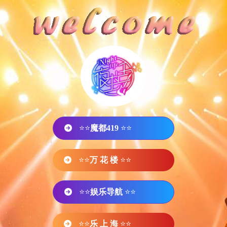
⭐⭐
魔都419
⭐⭐
⭐⭐
万 花 楼
⭐⭐
⭐⭐
娱乐导航
⭐⭐
⭐⭐
乐 上 海
⭐⭐