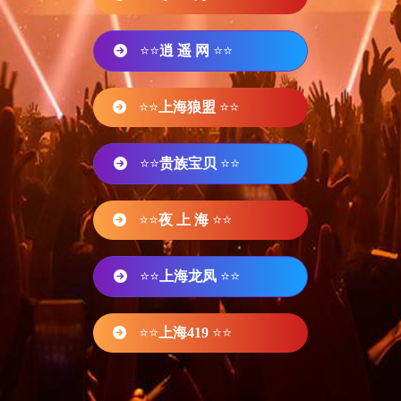
⭐⭐
逍 遥 网
⭐⭐
⭐⭐
上海狼盟
⭐⭐
⭐⭐
贵族宝贝
⭐⭐
⭐⭐
夜 上 海
⭐⭐
⭐⭐
上海龙凤
⭐⭐
⭐⭐
上海419
⭐⭐