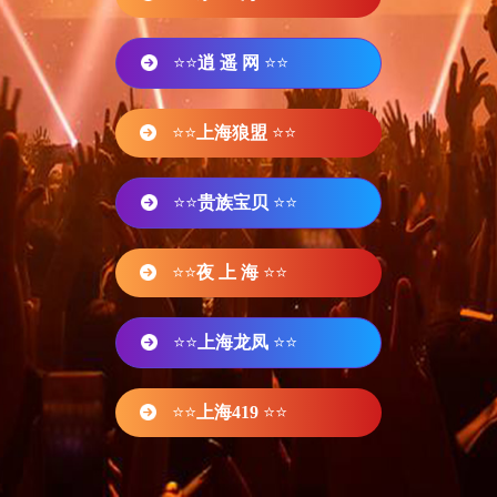
⭐⭐
逍 遥 网
⭐⭐
⭐⭐
上海狼盟
⭐⭐
⭐⭐
贵族宝贝
⭐⭐
⭐⭐
夜 上 海
⭐⭐
⭐⭐
上海龙凤
⭐⭐
⭐⭐
上海419
⭐⭐