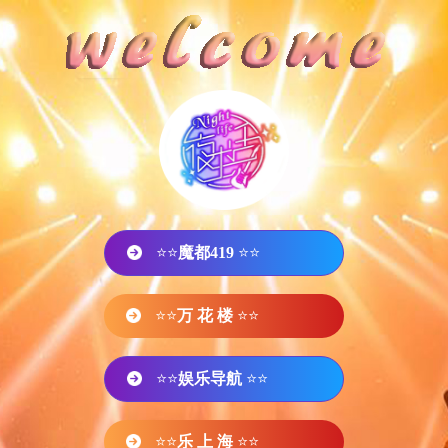
⭐⭐
魔都419
⭐⭐
⭐⭐
万 花 楼
⭐⭐
⭐⭐
娱乐导航
⭐⭐
⭐⭐
乐 上 海
⭐⭐