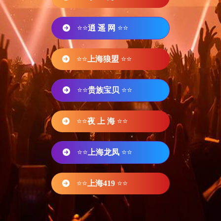
⭐⭐
逍 遥 网
⭐⭐
⭐⭐
上海狼盟
⭐⭐
⭐⭐
贵族宝贝
⭐⭐
⭐⭐
夜 上 海
⭐⭐
⭐⭐
上海龙凤
⭐⭐
⭐⭐
上海419
⭐⭐