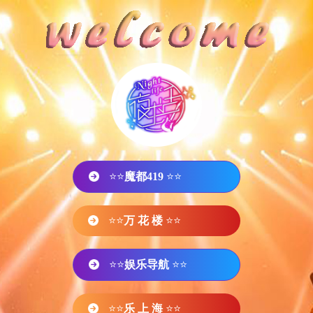
⭐⭐
魔都419
⭐⭐
⭐⭐
万 花 楼
⭐⭐
⭐⭐
娱乐导航
⭐⭐
⭐⭐
乐 上 海
⭐⭐