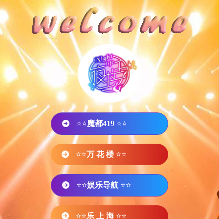
⭐⭐
魔都419
⭐⭐
⭐⭐
万 花 楼
⭐⭐
⭐⭐
娱乐导航
⭐⭐
⭐⭐
乐 上 海
⭐⭐