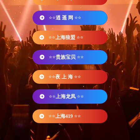
⭐⭐
逍 遥 网
⭐⭐
⭐⭐
上海狼盟
⭐⭐
⭐⭐
贵族宝贝
⭐⭐
⭐⭐
夜 上 海
⭐⭐
⭐⭐
上海龙凤
⭐⭐
⭐⭐
上海419
⭐⭐