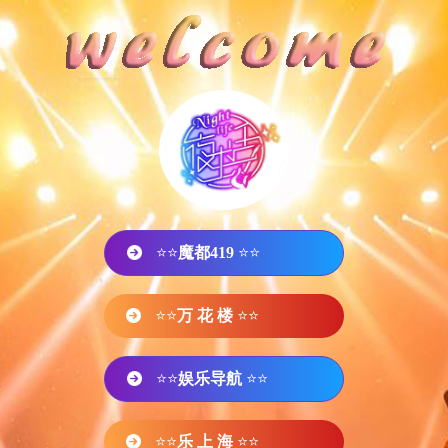
⭐⭐
魔都419
⭐⭐
⭐⭐
万 花 楼
⭐⭐
⭐⭐
娱乐导航
⭐⭐
⭐⭐
乐 上 海
⭐⭐