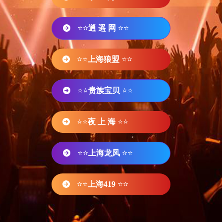
⭐⭐
逍 遥 网
⭐⭐
⭐⭐
上海狼盟
⭐⭐
⭐⭐
贵族宝贝
⭐⭐
⭐⭐
夜 上 海
⭐⭐
⭐⭐
上海龙凤
⭐⭐
⭐⭐
上海419
⭐⭐