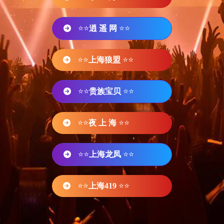
⭐⭐
逍 遥 网
⭐⭐
⭐⭐
上海狼盟
⭐⭐
⭐⭐
贵族宝贝
⭐⭐
⭐⭐
夜 上 海
⭐⭐
⭐⭐
上海龙凤
⭐⭐
⭐⭐
上海419
⭐⭐