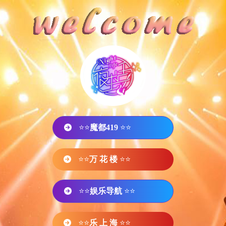
⭐⭐
魔都419
⭐⭐
⭐⭐
万 花 楼
⭐⭐
⭐⭐
娱乐导航
⭐⭐
⭐⭐
乐 上 海
⭐⭐