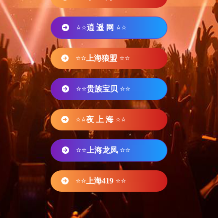
⭐⭐
逍 遥 网
⭐⭐
⭐⭐
上海狼盟
⭐⭐
⭐⭐
贵族宝贝
⭐⭐
⭐⭐
夜 上 海
⭐⭐
⭐⭐
上海龙凤
⭐⭐
⭐⭐
上海419
⭐⭐