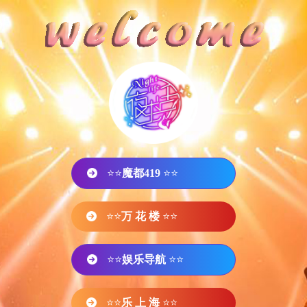
⭐⭐
魔都419
⭐⭐
⭐⭐
万 花 楼
⭐⭐
⭐⭐
娱乐导航
⭐⭐
⭐⭐
乐 上 海
⭐⭐