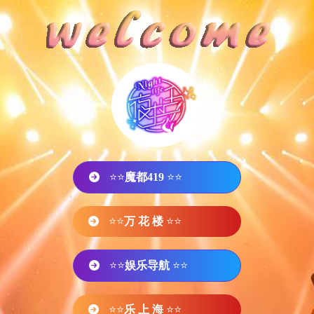
⭐⭐
魔都419
⭐⭐
⭐⭐
万 花 楼
⭐⭐
⭐⭐
娱乐导航
⭐⭐
⭐⭐
乐 上 海
⭐⭐