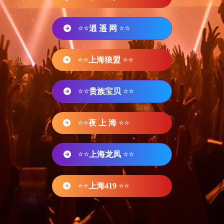
⭐⭐
逍 遥 网
⭐⭐
⭐⭐
上海狼盟
⭐⭐
⭐⭐
贵族宝贝
⭐⭐
⭐⭐
夜 上 海
⭐⭐
⭐⭐
上海龙凤
⭐⭐
⭐⭐
上海419
⭐⭐