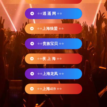
⭐⭐
逍 遥 网
⭐⭐
⭐⭐
上海狼盟
⭐⭐
⭐⭐
贵族宝贝
⭐⭐
⭐⭐
夜 上 海
⭐⭐
⭐⭐
上海龙凤
⭐⭐
⭐⭐
上海419
⭐⭐