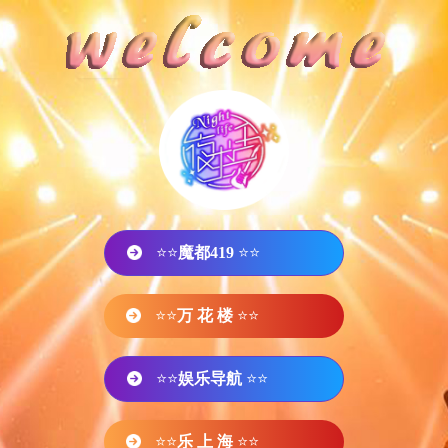
⭐⭐
魔都419
⭐⭐
⭐⭐
万 花 楼
⭐⭐
⭐⭐
娱乐导航
⭐⭐
⭐⭐
乐 上 海
⭐⭐