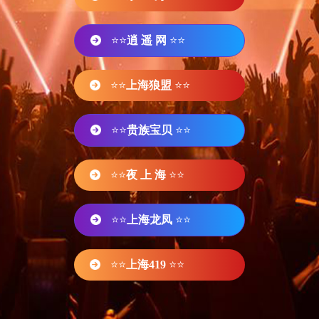
⭐⭐
逍 遥 网
⭐⭐
⭐⭐
上海狼盟
⭐⭐
⭐⭐
贵族宝贝
⭐⭐
⭐⭐
夜 上 海
⭐⭐
⭐⭐
上海龙凤
⭐⭐
⭐⭐
上海419
⭐⭐