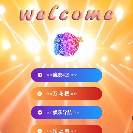
⭐⭐
魔都419
⭐⭐
⭐⭐
万 花 楼
⭐⭐
⭐⭐
娱乐导航
⭐⭐
⭐⭐
乐 上 海
⭐⭐