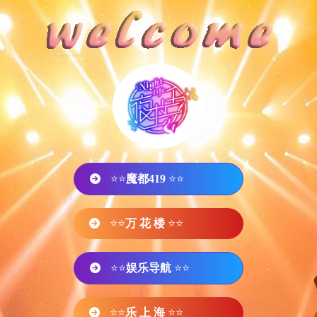
⭐⭐
魔都419
⭐⭐
⭐⭐
万 花 楼
⭐⭐
⭐⭐
娱乐导航
⭐⭐
⭐⭐
乐 上 海
⭐⭐