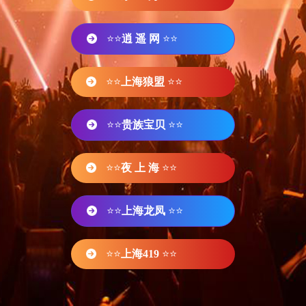
⭐⭐
逍 遥 网
⭐⭐
⭐⭐
上海狼盟
⭐⭐
⭐⭐
贵族宝贝
⭐⭐
⭐⭐
夜 上 海
⭐⭐
⭐⭐
上海龙凤
⭐⭐
⭐⭐
上海419
⭐⭐