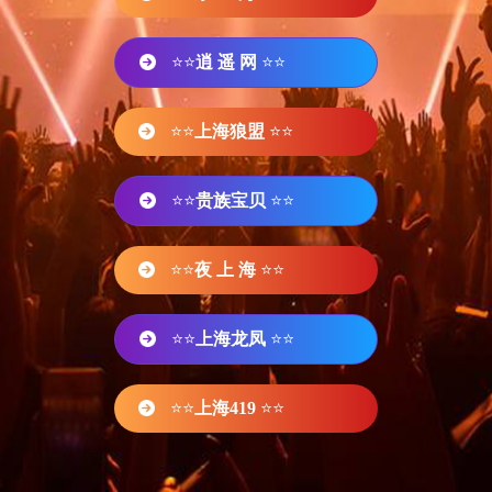
⭐⭐
逍 遥 网
⭐⭐
⭐⭐
上海狼盟
⭐⭐
⭐⭐
贵族宝贝
⭐⭐
⭐⭐
夜 上 海
⭐⭐
⭐⭐
上海龙凤
⭐⭐
⭐⭐
上海419
⭐⭐