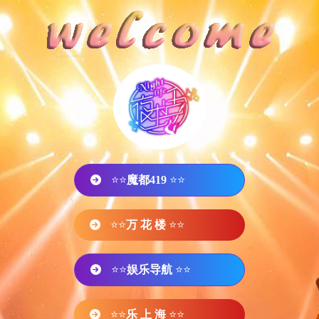
⭐⭐
魔都419
⭐⭐
⭐⭐
万 花 楼
⭐⭐
⭐⭐
娱乐导航
⭐⭐
⭐⭐
乐 上 海
⭐⭐