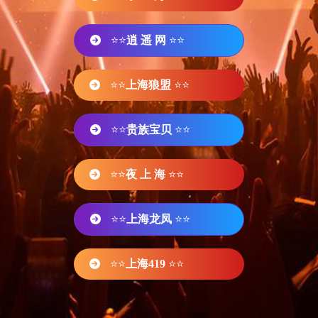
⭐⭐
逍 遥 网
⭐⭐
⭐⭐
上海狼盟
⭐⭐
⭐⭐
贵族宝贝
⭐⭐
⭐⭐
夜 上 海
⭐⭐
⭐⭐
上海龙凤
⭐⭐
⭐⭐
上海419
⭐⭐