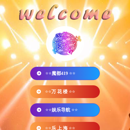
⭐⭐
魔都419
⭐⭐
⭐⭐
万 花 楼
⭐⭐
⭐⭐
娱乐导航
⭐⭐
⭐⭐
乐 上 海
⭐⭐