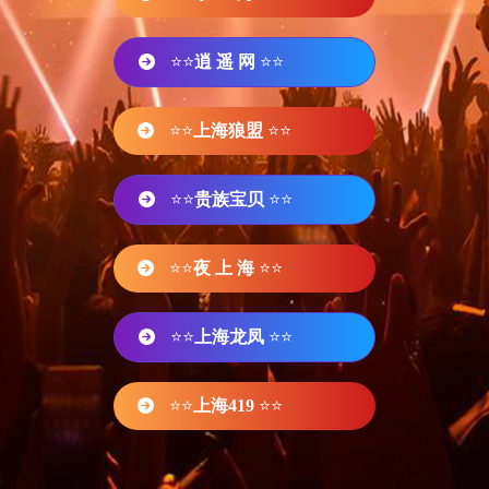
⭐⭐
逍 遥 网
⭐⭐
⭐⭐
上海狼盟
⭐⭐
⭐⭐
贵族宝贝
⭐⭐
⭐⭐
夜 上 海
⭐⭐
⭐⭐
上海龙凤
⭐⭐
⭐⭐
上海419
⭐⭐