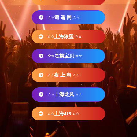
⭐⭐
逍 遥 网
⭐⭐
⭐⭐
上海狼盟
⭐⭐
⭐⭐
贵族宝贝
⭐⭐
⭐⭐
夜 上 海
⭐⭐
⭐⭐
上海龙凤
⭐⭐
⭐⭐
上海419
⭐⭐