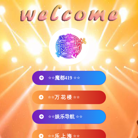
⭐⭐
魔都419
⭐⭐
⭐⭐
万 花 楼
⭐⭐
⭐⭐
娱乐导航
⭐⭐
⭐⭐
乐 上 海
⭐⭐