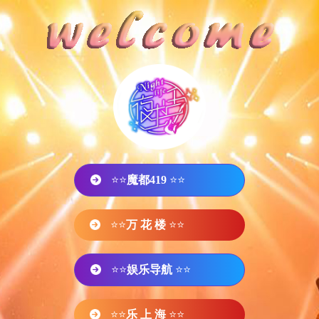
⭐⭐
魔都419
⭐⭐
⭐⭐
万 花 楼
⭐⭐
⭐⭐
娱乐导航
⭐⭐
⭐⭐
乐 上 海
⭐⭐