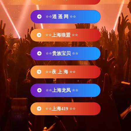
⭐⭐
逍 遥 网
⭐⭐
⭐⭐
上海狼盟
⭐⭐
⭐⭐
贵族宝贝
⭐⭐
⭐⭐
夜 上 海
⭐⭐
⭐⭐
上海龙凤
⭐⭐
⭐⭐
上海419
⭐⭐