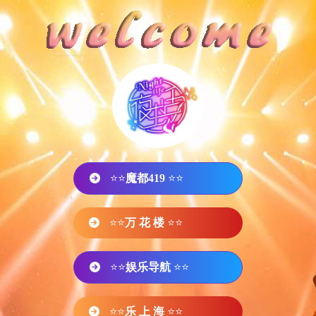
⭐⭐
魔都419
⭐⭐
⭐⭐
万 花 楼
⭐⭐
⭐⭐
娱乐导航
⭐⭐
⭐⭐
乐 上 海
⭐⭐