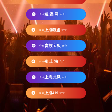
⭐⭐
逍 遥 网
⭐⭐
⭐⭐
上海狼盟
⭐⭐
⭐⭐
贵族宝贝
⭐⭐
⭐⭐
夜 上 海
⭐⭐
⭐⭐
上海龙凤
⭐⭐
⭐⭐
上海419
⭐⭐