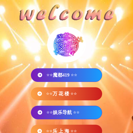
⭐⭐
魔都419
⭐⭐
⭐⭐
万 花 楼
⭐⭐
⭐⭐
娱乐导航
⭐⭐
⭐⭐
乐 上 海
⭐⭐