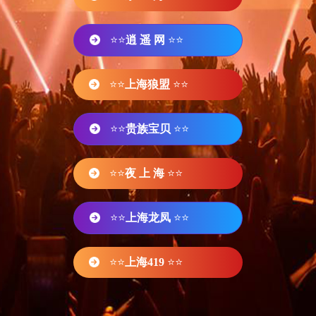
⭐⭐
逍 遥 网
⭐⭐
⭐⭐
上海狼盟
⭐⭐
⭐⭐
贵族宝贝
⭐⭐
⭐⭐
夜 上 海
⭐⭐
⭐⭐
上海龙凤
⭐⭐
⭐⭐
上海419
⭐⭐