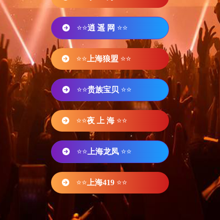
⭐⭐
逍 遥 网
⭐⭐
⭐⭐
上海狼盟
⭐⭐
⭐⭐
贵族宝贝
⭐⭐
⭐⭐
夜 上 海
⭐⭐
⭐⭐
上海龙凤
⭐⭐
⭐⭐
上海419
⭐⭐