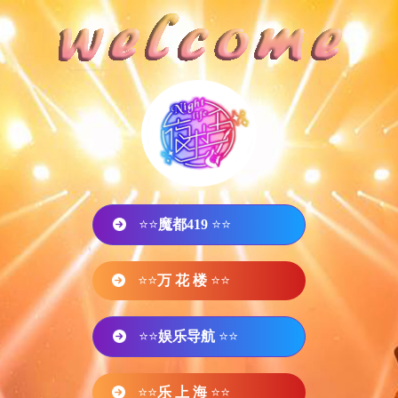
⭐⭐
魔都419
⭐⭐
⭐⭐
万 花 楼
⭐⭐
⭐⭐
娱乐导航
⭐⭐
⭐⭐
乐 上 海
⭐⭐