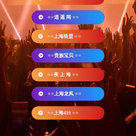
⭐⭐
逍 遥 网
⭐⭐
⭐⭐
上海狼盟
⭐⭐
⭐⭐
贵族宝贝
⭐⭐
⭐⭐
夜 上 海
⭐⭐
⭐⭐
上海龙凤
⭐⭐
⭐⭐
上海419
⭐⭐