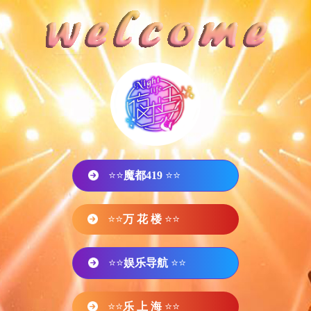
⭐⭐
魔都419
⭐⭐
⭐⭐
万 花 楼
⭐⭐
⭐⭐
娱乐导航
⭐⭐
⭐⭐
乐 上 海
⭐⭐