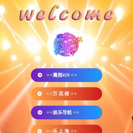
⭐⭐
魔都419
⭐⭐
⭐⭐
万 花 楼
⭐⭐
⭐⭐
娱乐导航
⭐⭐
⭐⭐
乐 上 海
⭐⭐