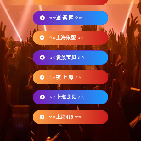
⭐⭐
逍 遥 网
⭐⭐
⭐⭐
上海狼盟
⭐⭐
⭐⭐
贵族宝贝
⭐⭐
⭐⭐
夜 上 海
⭐⭐
⭐⭐
上海龙凤
⭐⭐
⭐⭐
上海419
⭐⭐