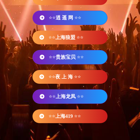
⭐⭐
逍 遥 网
⭐⭐
⭐⭐
上海狼盟
⭐⭐
⭐⭐
贵族宝贝
⭐⭐
⭐⭐
夜 上 海
⭐⭐
⭐⭐
上海龙凤
⭐⭐
⭐⭐
上海419
⭐⭐