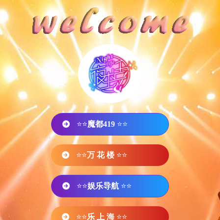
⭐⭐
魔都419
⭐⭐
⭐⭐
万 花 楼
⭐⭐
⭐⭐
娱乐导航
⭐⭐
⭐⭐
乐 上 海
⭐⭐