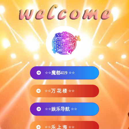
⭐⭐
魔都419
⭐⭐
⭐⭐
万 花 楼
⭐⭐
⭐⭐
娱乐导航
⭐⭐
⭐⭐
乐 上 海
⭐⭐