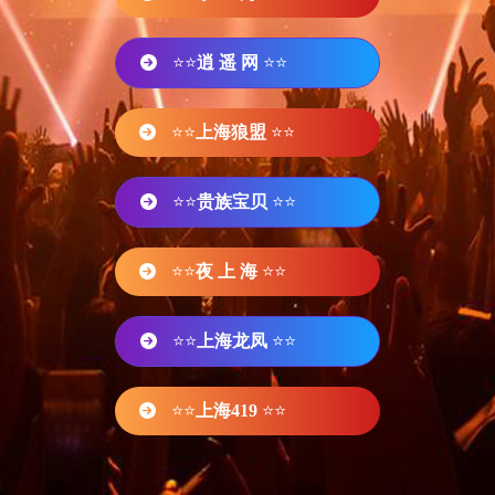
⭐⭐
逍 遥 网
⭐⭐
⭐⭐
上海狼盟
⭐⭐
⭐⭐
贵族宝贝
⭐⭐
⭐⭐
夜 上 海
⭐⭐
⭐⭐
上海龙凤
⭐⭐
⭐⭐
上海419
⭐⭐