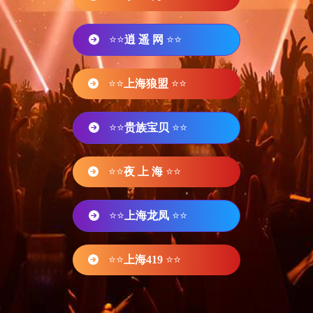
⭐⭐
逍 遥 网
⭐⭐
⭐⭐
上海狼盟
⭐⭐
⭐⭐
贵族宝贝
⭐⭐
⭐⭐
夜 上 海
⭐⭐
⭐⭐
上海龙凤
⭐⭐
⭐⭐
上海419
⭐⭐