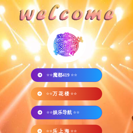
⭐⭐
魔都419
⭐⭐
⭐⭐
万 花 楼
⭐⭐
⭐⭐
娱乐导航
⭐⭐
⭐⭐
乐 上 海
⭐⭐