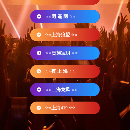
⭐⭐
逍 遥 网
⭐⭐
⭐⭐
上海狼盟
⭐⭐
⭐⭐
贵族宝贝
⭐⭐
⭐⭐
夜 上 海
⭐⭐
⭐⭐
上海龙凤
⭐⭐
⭐⭐
上海419
⭐⭐