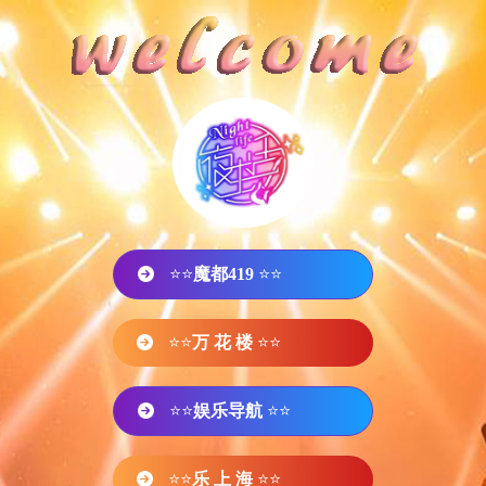
⭐⭐
魔都419
⭐⭐
⭐⭐
万 花 楼
⭐⭐
⭐⭐
娱乐导航
⭐⭐
⭐⭐
乐 上 海
⭐⭐