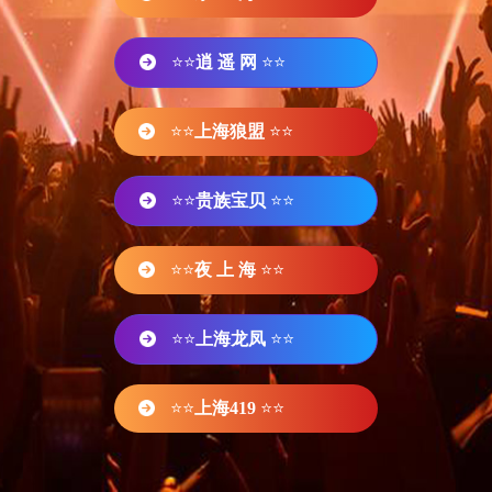
⭐⭐
逍 遥 网
⭐⭐
⭐⭐
上海狼盟
⭐⭐
⭐⭐
贵族宝贝
⭐⭐
⭐⭐
夜 上 海
⭐⭐
⭐⭐
上海龙凤
⭐⭐
⭐⭐
上海419
⭐⭐