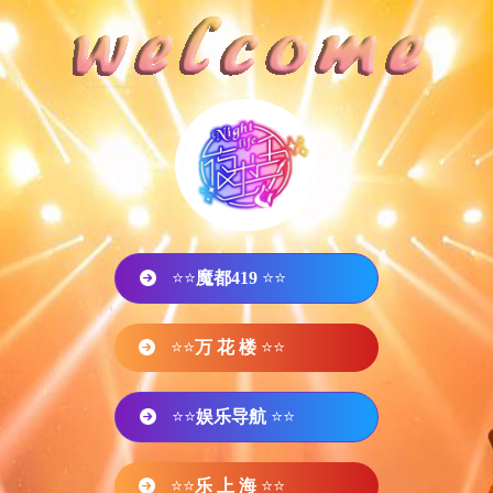
⭐⭐
魔都419
⭐⭐
⭐⭐
万 花 楼
⭐⭐
⭐⭐
娱乐导航
⭐⭐
⭐⭐
乐 上 海
⭐⭐