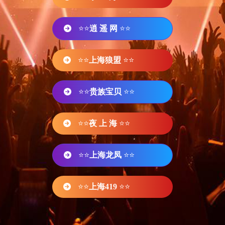
⭐⭐
逍 遥 网
⭐⭐
⭐⭐
上海狼盟
⭐⭐
⭐⭐
贵族宝贝
⭐⭐
⭐⭐
夜 上 海
⭐⭐
⭐⭐
上海龙凤
⭐⭐
⭐⭐
上海419
⭐⭐