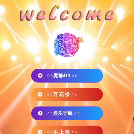
⭐⭐
魔都419
⭐⭐
⭐⭐
万 花 楼
⭐⭐
⭐⭐
娱乐导航
⭐⭐
⭐⭐
乐 上 海
⭐⭐