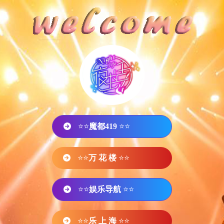
⭐⭐
魔都419
⭐⭐
⭐⭐
万 花 楼
⭐⭐
⭐⭐
娱乐导航
⭐⭐
⭐⭐
乐 上 海
⭐⭐