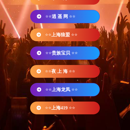
⭐⭐
逍 遥 网
⭐⭐
⭐⭐
上海狼盟
⭐⭐
⭐⭐
贵族宝贝
⭐⭐
⭐⭐
夜 上 海
⭐⭐
⭐⭐
上海龙凤
⭐⭐
⭐⭐
上海419
⭐⭐