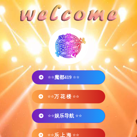
⭐⭐
魔都419
⭐⭐
⭐⭐
万 花 楼
⭐⭐
⭐⭐
娱乐导航
⭐⭐
⭐⭐
乐 上 海
⭐⭐