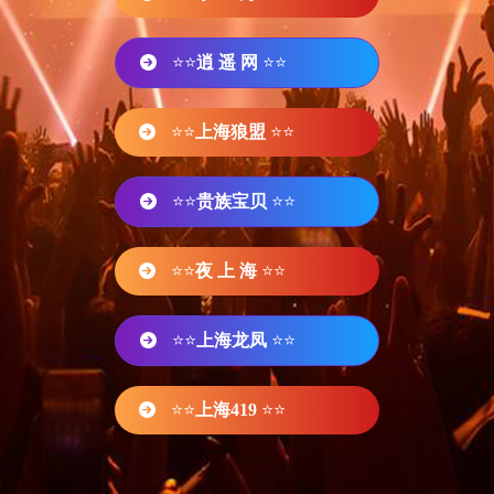
⭐⭐
逍 遥 网
⭐⭐
⭐⭐
上海狼盟
⭐⭐
⭐⭐
贵族宝贝
⭐⭐
⭐⭐
夜 上 海
⭐⭐
⭐⭐
上海龙凤
⭐⭐
⭐⭐
上海419
⭐⭐