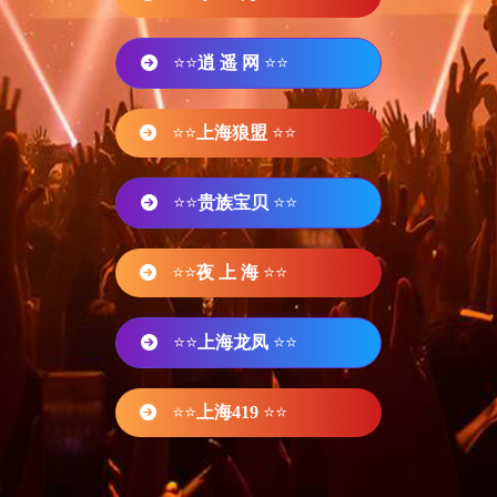
⭐⭐
逍 遥 网
⭐⭐
⭐⭐
上海狼盟
⭐⭐
⭐⭐
贵族宝贝
⭐⭐
⭐⭐
夜 上 海
⭐⭐
⭐⭐
上海龙凤
⭐⭐
⭐⭐
上海419
⭐⭐