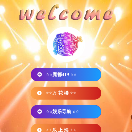
⭐⭐
魔都419
⭐⭐
⭐⭐
万 花 楼
⭐⭐
⭐⭐
娱乐导航
⭐⭐
⭐⭐
乐 上 海
⭐⭐