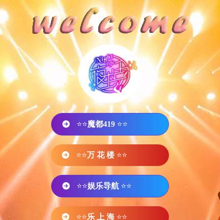
⭐⭐
魔都419
⭐⭐
⭐⭐
万 花 楼
⭐⭐
⭐⭐
娱乐导航
⭐⭐
⭐⭐
乐 上 海
⭐⭐