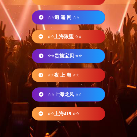
⭐⭐
逍 遥 网
⭐⭐
⭐⭐
上海狼盟
⭐⭐
⭐⭐
贵族宝贝
⭐⭐
⭐⭐
夜 上 海
⭐⭐
⭐⭐
上海龙凤
⭐⭐
⭐⭐
上海419
⭐⭐