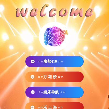
⭐⭐
魔都419
⭐⭐
⭐⭐
万 花 楼
⭐⭐
⭐⭐
娱乐导航
⭐⭐
⭐⭐
乐 上 海
⭐⭐