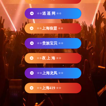
⭐⭐
逍 遥 网
⭐⭐
⭐⭐
上海狼盟
⭐⭐
⭐⭐
贵族宝贝
⭐⭐
⭐⭐
夜 上 海
⭐⭐
⭐⭐
上海龙凤
⭐⭐
⭐⭐
上海419
⭐⭐