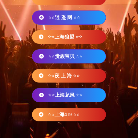
⭐⭐
逍 遥 网
⭐⭐
⭐⭐
上海狼盟
⭐⭐
⭐⭐
贵族宝贝
⭐⭐
⭐⭐
夜 上 海
⭐⭐
⭐⭐
上海龙凤
⭐⭐
⭐⭐
上海419
⭐⭐