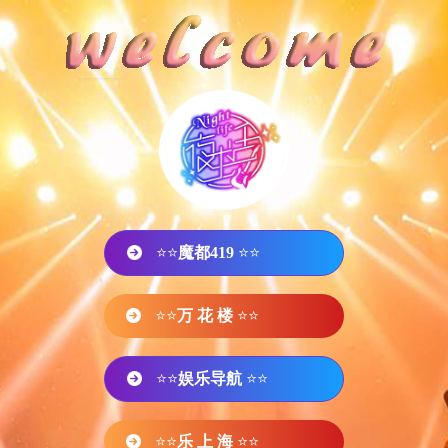
⭐⭐
魔都419
⭐⭐
⭐⭐
万 花 楼
⭐⭐
⭐⭐
娱乐导航
⭐⭐
⭐⭐
乐 上 海
⭐⭐