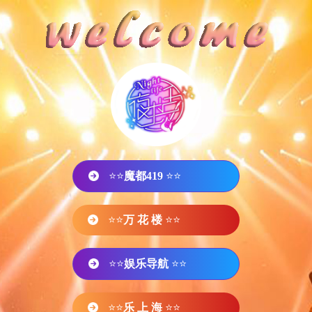
⭐⭐
魔都419
⭐⭐
⭐⭐
万 花 楼
⭐⭐
⭐⭐
娱乐导航
⭐⭐
⭐⭐
乐 上 海
⭐⭐