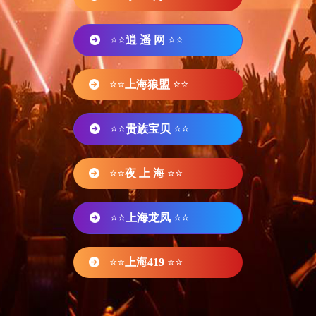
⭐⭐
逍 遥 网
⭐⭐
⭐⭐
上海狼盟
⭐⭐
⭐⭐
贵族宝贝
⭐⭐
⭐⭐
夜 上 海
⭐⭐
⭐⭐
上海龙凤
⭐⭐
⭐⭐
上海419
⭐⭐